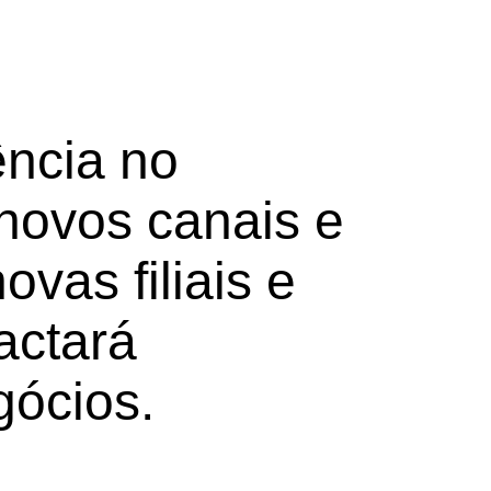
ência no
novos canais e
vas filiais e
actará
gócios.