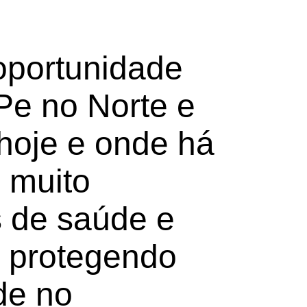
oportunidade
Pe no Norte e
hoje e onde há
 muito
s de saúde e
, protegendo
de no