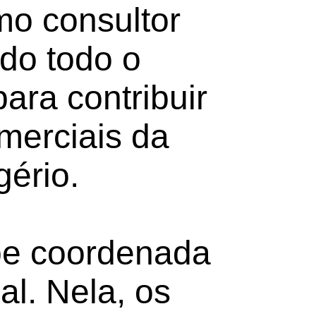
mo consultor
do todo o
ara contribuir
merciais da
ério.
pe coordenada
al. Nela, os