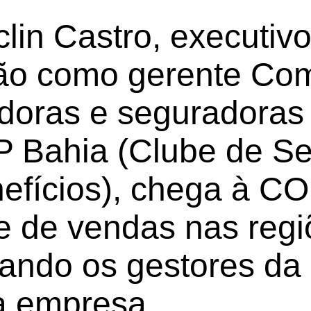
lin Castro, executiv
ão como gerente Com
oras e seguradoras e
 Bahia (Clube de Se
efícios), chega à C
pe de vendas nas regi
ando os gestores da 
a empresa.