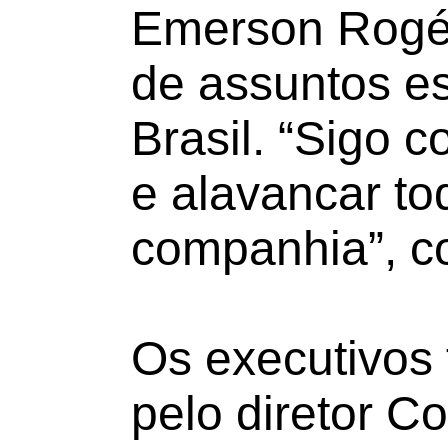
Emerson Rogér
de assuntos es
Brasil. “Sigo 
e alavancar to
companhia”, c
Os executivos
pelo diretor C