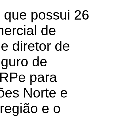
o que possui 26
ercial de
 diretor de
guro de
ORPe para
ões Norte e
região e o