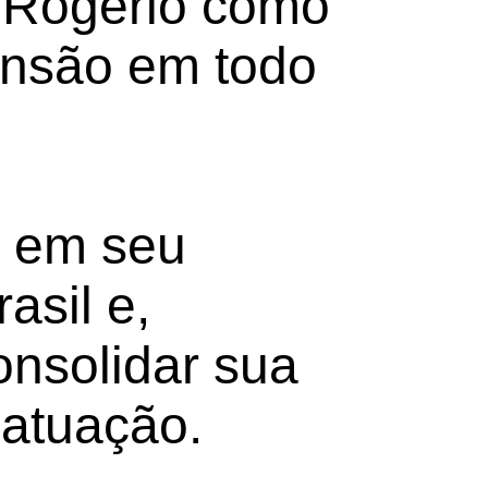
 Rogério como
ansão em todo
 em seu
asil e,
onsolidar sua
 atuação.