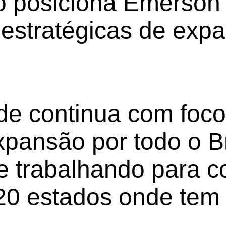
o posiciona Emerson
 estratégicas de exp
e continua com foco
pansão por todo o Br
e trabalhando para c
20 estados onde tem