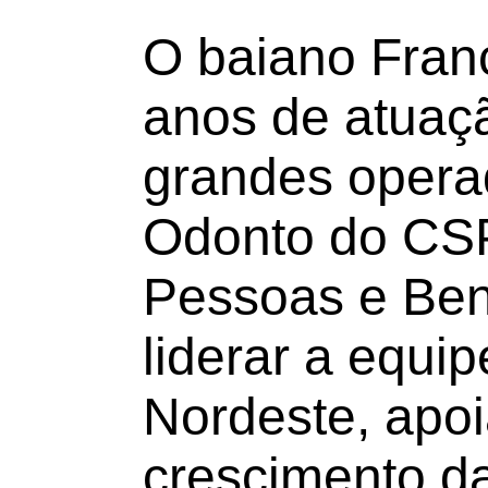
O baiano Franc
anos de atuaç
grandes operad
Odonto do CSP
Pessoas e Ben
liderar a equi
Nordeste, apoi
crescimento d