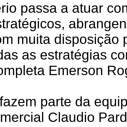
io passa a atuar co
tratégicos, abrangen
com muita disposição p
das as estratégias co
ompleta Emerson Rog
 fazem parte da equi
omercial Claudio Pard