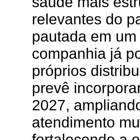
saúde mais estr
relevantes do p
pautada em um 
companhia já pos
próprios distrib
prevê incorporar
2027, ampliand
atendimento mult
fortalecendo a e